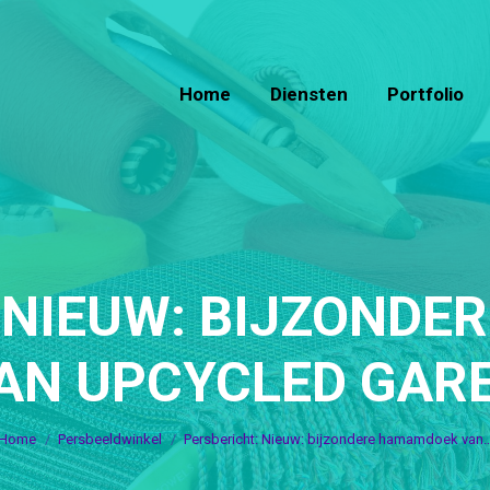
Home
Diensten
Portfolio
Home
Diensten
Portfolio
 NIEUW: BIJZOND
AN UPCYCLED GAR
Je bent hier:
Home
Persbeeldwinkel
Persbericht: Nieuw: bijzondere hamamdoek van