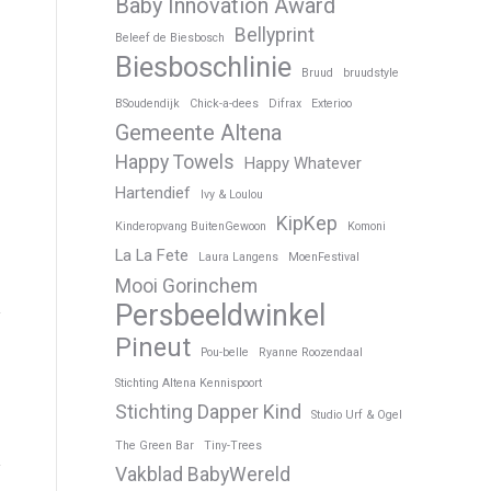
Baby Innovation Award
Bellyprint
Beleef de Biesbosch
Biesboschlinie
Bruud
bruudstyle
BSoudendijk
Chick-a-dees
Difrax
Exterioo
Gemeente Altena
Happy Towels
Happy Whatever
Hartendief
Ivy & Loulou
KipKep
Kinderopvang BuitenGewoon
Komoni
La La Fete
Laura Langens
MoenFestival
Mooi Gorinchem
Persbeeldwinkel
Pineut
Pou-belle
Ryanne Roozendaal
Stichting Altena Kennispoort
Stichting Dapper Kind
Studio Urf & Ogel
The Green Bar
Tiny-Trees
Vakblad BabyWereld