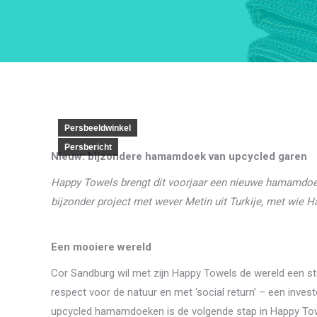
Persbeeldwinkel
Persbericht
Nieuw: bijzondere hamamdoek van upcycled garen
Happy Towels brengt dit voorjaar een nieuwe hamamdo
bijzonder project met wever Metin uit Turkije, met wie 
Een mooiere wereld
Cor Sandburg wil met zijn Happy Towels de wereld een s
respect voor de natuur en met ‘social return’ – een inves
upcycled hamamdoeken is de volgende stap in Happy Towe