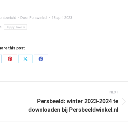
ersbericht
Door
Perswinkel
18 april 2023
s:
Happy Towels
are this post
are
Share
Share
Share
on
on
on
nkedIn
Pinterest
X
Facebook
NEXT
Persbeeld: winter 2023-2024 te
Next
downloaden bij Persbeeldwinkel.nl
post: