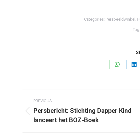
Categories:
Persbeeldwinkel
,
P
Tag
Sh
Share
Sh
on
on
WhatsApp
Li
Post
PREVIOUS
navigation
Persbericht: Stichting Dapper Kind
Previous
lanceert het BOZ-Boek
post: