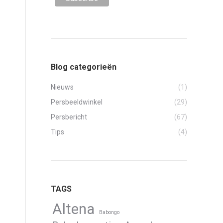
Blog categorieën
Nieuws
(1)
Persbeeldwinkel
(29)
Persbericht
(67)
Tips
(4)
TAGS
Altena
Babongo