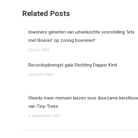
Related Posts
Inwoners genieten van uitverkochte voorstelling ‘Iets
met Boeren’ op zonnig boerenerf
26 juni 2026
Recordopbrengst gala Stichting Dapper Kind
24 maart 2026
Steeds meer mensen kiezen voor duurzame kerstbo
van Tiny-Trees
9 september 2025