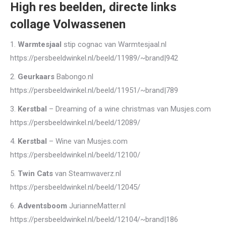
High res beelden, directe links
colla
ge Volwassenen
1.
Warmtesjaal
stip cognac van Warmtesjaal.nl
https://persbeeldwinkel.nl/beeld/11989/~brand|942
2.
Geurkaars
Babongo.nl
https://persbeeldwinkel.nl/beeld/11951/~brand|789
3.
Kerstbal
– Dreaming of a wine christmas van Musjes.com
https://persbeeldwinkel.nl/beeld/12089/
4.
Kerstbal
– Wine van Musjes.com
https://persbeeldwinkel.nl/beeld/12100/
5.
Twin Cats
van Steamwaverz.nl
https://persbeeldwinkel.nl/beeld/12045/
6.
Adventsboom
JurianneMatter.nl
https://persbeeldwinkel.nl/beeld/12104/~brand|186