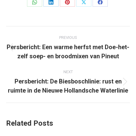
Share
Share
Share
Share
Share
on
on
on
on
on
WhatsApp
LinkedIn
Pinterest
X
Facebook
Post
PREVIOUS
navigation
Persbericht: Een warme herfst met Doe-het-
Previous
zelf soep- en broodmixen van Pineut
post:
NEXT
Persbericht: De Biesboschlinie: rust en
Next
ruimte in de Nieuwe Hollandsche Waterlinie
post:
Related Posts