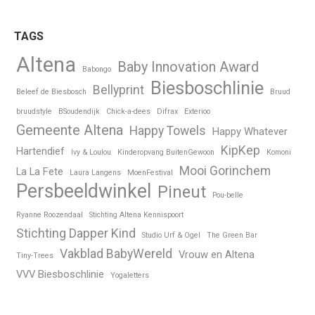
TAGS
Altena
Baby Innovation Award
Babongo
Biesboschlinie
Bellyprint
Beleef de Biesbosch
Bruud
bruudstyle
BSoudendijk
Chick-a-dees
Difrax
Exterioo
Gemeente Altena
Happy Towels
Happy Whatever
KipKep
Hartendief
Ivy & Loulou
Kinderopvang BuitenGewoon
Komoni
Mooi Gorinchem
La La Fete
Laura Langens
MoenFestival
Persbeeldwinkel
Pineut
Pou-belle
Ryanne Roozendaal
Stichting Altena Kennispoort
Stichting Dapper Kind
Studio Urf & Ogel
The Green Bar
Vakblad BabyWereld
Vrouw en Altena
Tiny-Trees
VVV Biesboschlinie
Yogaletters