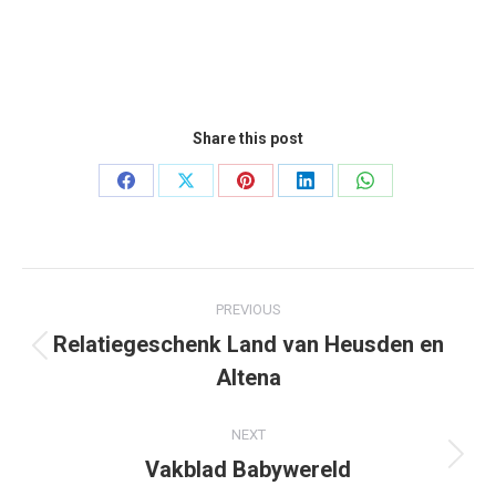
Share this post
Share
Share
Share
Share
Share
on
on
on
on
on
Facebook
X
Pinterest
LinkedIn
WhatsApp
Project
PREVIOUS
navigation
Relatiegeschenk Land van Heusden en
Previous
Altena
project:
NEXT
Vakblad Babywereld
Next